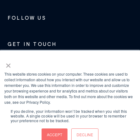
FOLLOW US
GET IN TOUCH
+1 (617) 313-7842
×
contact@electravehicles.com
This website stores cookies on your computer. These cookies are used to
collect information about how you interact with our website and allow us to
HEADQUARTERS
remember you. We use this information in order to improve and customize
your browsing experience and for analytics and metrics about our visitors
110 K Street, Suite 330
both on this website and other media. To find out more about the cookies we
Boston, MA, 02127 USA
use, see our Privacy Policy.
If you decline, your information won’t be tracked when you visit this
EUROPEAN OFFICE
website. A single cookie will be used in your browser to remember
your preference not to be tracked.
Via Giacomo Leopardi n. 7,
ACCEPT
DECLINE
Milano (MI), Italy